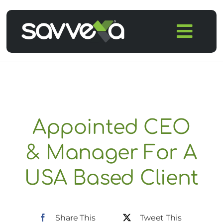
Skip
to
Togg
content
Navi
Home
Features
Appointed CEO
Pricing
& Manager For A
Products
USA Based Client
Integrations
Share This
Tweet This
Blog