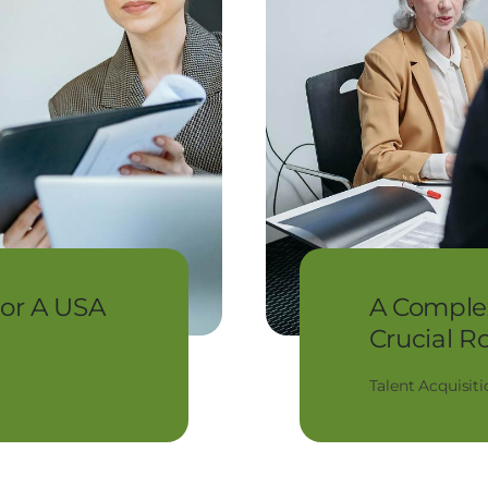
or A USA
A Complex
Crucial R
Talent Acquisiti