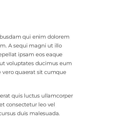
 quibusdam qui enim dolorem
. A sequi magni ut illo
repellat ipsam eos eaque
 aut voluptates ducimus eum
e vero quaerat sit cumque
rat quis luctus ullamcorper
et consectetur leo vel
 cursus duis malesuada.