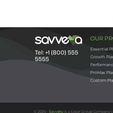
OUR P
Essential P
Tel: +1 (800) 555
Growth Pla
5555
Performanc
ProMax Pla
Custom Pl
© 2026 •
SavveXa
is a Cezar Group Company | 