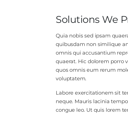
Solutions We P
Quia nobis sed ipsam quaerat
quibusdam non similique an
omnis qui accusantium repre
quaerat. Hic dolorem porro 
quos omnis eum rerum molest
voluptatem.
Labore exercitationem sit t
neque. Mauris lacinia tempor
congue leo. Ut quis lorem t