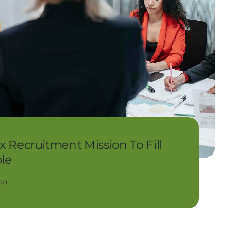
 Recruitment Mission To Fill
ole
on