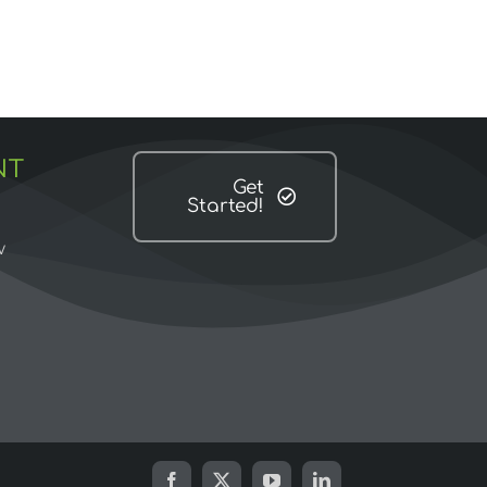
NT
Get
Started!
w