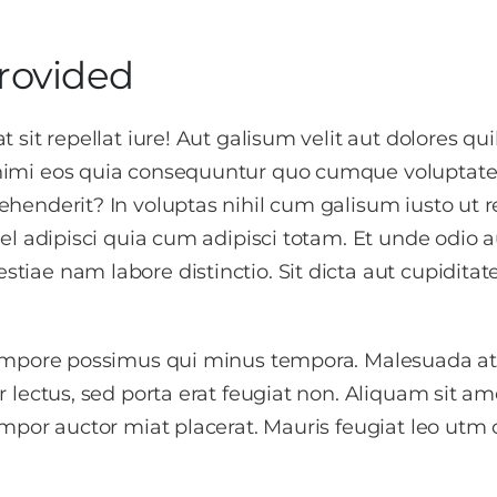
rovided
 sit repellat iure! Aut galisum velit aut dolores
imi eos quia consequuntur quo cumque voluptatem
henderit? In voluptas nihil cum galisum iusto ut 
vel adipisci quia cum adipisci totam. Et unde odio
iae nam labore distinctio. Sit dicta aut cupiditat
empore possimus qui minus tempora. Malesuada ate
 lectus, sed porta erat feugiat non. Aliquam sit am
empor auctor miat placerat. Mauris feugiat leo utm