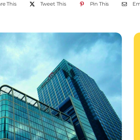
re This
Tweet This
Pin This
Ema