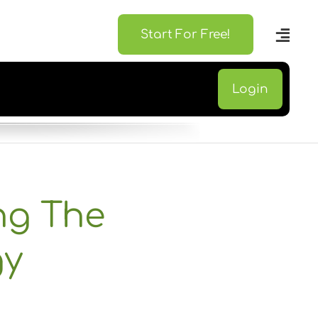
Start For Free!
Login
ng The
gy