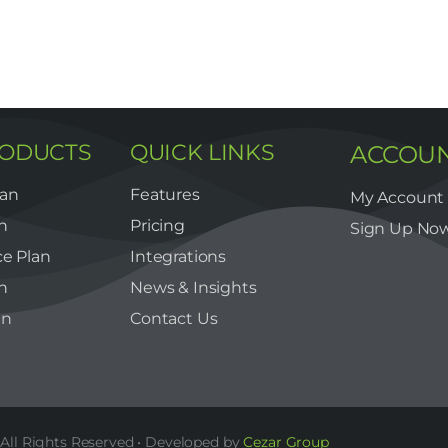
RODUCTS
QUICK LINKS
ACCOU
lan
Features
My Account
n
Pricing
Sign Up No
e Plan
Integrations
n
News & Insights
an
Contact Us
All Rights Reserved • Developed by
Cezar Group